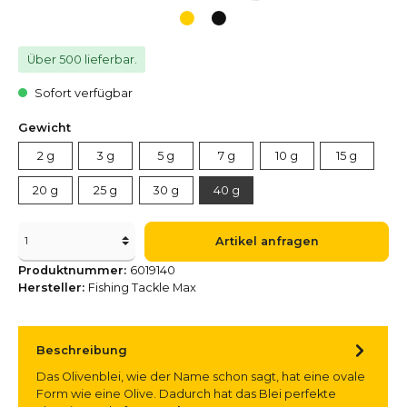
Über 500 lieferbar.
Sofort verfügbar
Gewicht
2 g
3 g
5 g
7 g
10 g
15 g
20 g
25 g
30 g
40 g
Artikel anfragen
Produktnummer:
6019140
Hersteller:
Fishing Tackle Max
Beschreibung
Das Olivenblei, wie der Name schon sagt, hat eine ovale
Form wie eine Olive. Dadurch hat das Blei perfekte