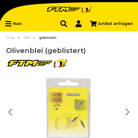
Navi
Artikel anfragen
Shop
Blei
geblistert
Olivenblei (geblistert)