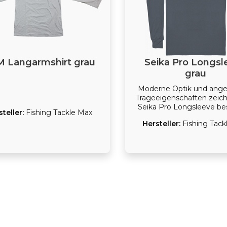
 Langarmshirt grau
Seika Pro Longsl
grau
Moderne Optik und an
Trageeigenschaften zeic
Seika Pro Longsleeve be
steller:
Fishing Tackle Max
aus. Das aus Bio-Baum
Hersteller:
Fishing Tack
gefertigte Kleidungsstüc
sich nicht nur zum Angeln
kann gerade mit seinem s
Print auch in Freizeit 
getragen werden. Das Lo
ist in den Größen S bi
lieferbar.