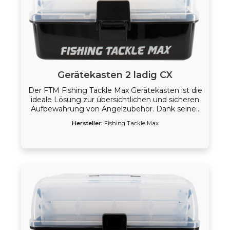
Gerätekasten 2 ladig CX
Der FTM Fishing Tackle Max Gerätekasten ist die
ideale Lösung zur übersichtlichen und sicheren
Aufbewahrung von Angelzubehör. Dank seines
durchdachten Designs eignet er sich sowohl für
Hersteller:
Fishing Tackle Max
Einsteiger als auch für erfahrene Angler. Der
robuste Gerätekasten besteht aus
widerstandsfähigem Kunststoff und verfügt
über einen transparenten Deckel, der einen
schnellen Überblick über den Inhalt ermöglicht.
Mehrere integrierte Fächer und Ebenen sorgen
für Ordnung bei Ködern, Wirbeln, Haken und
weiterem Zubehör. Ein stabiler Tragegriff sowie
ein sicherer Verschluss machen den Transport
bequem und zuverlässig, perfekt für den Einsatz
am Wasser oder unterwegs. Gerätekasten CX (2-
ladig) – kompakt und leicht, ideal für kleinere