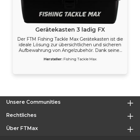
Ausrüstungen Maße: ca. 27,5 × 16,0 × 13,0 cm
Gerätekasten 3 ladig FX
Der FTM Fishing Tackle Max Gerätekasten ist die
ideale Lösung zur übersichtlichen und sicheren
Aufbewahrung von Angelzubehör. Dank seines
durchdachten Designs eignet er sich sowohl für
Hersteller:
Fishing Tackle Max
Einsteiger als auch für erfahrene Angler. Der
robuste Gerätekasten besteht aus
widerstandsfähigem Kunststoff und verfügt
über einen transparenten Deckel, der einen
schnellen Überblick über den Inhalt ermöglicht.
Mehrere integrierte Fächer und Ebenen sorgen
für Ordnung bei Ködern, Wirbeln, Haken und
weiterem Zubehör. Ein stabiler Tragegriff sowie
Unsere Communities
ein sicherer Verschluss machen den Transport
bequem und zuverlässig, perfekt für den Einsatz
Rechtliches
am Wasser oder unterwegs. Gerätekasten FX (3-
ladig) – großzügiger Stauraum für
Über FTMax
umfangreiches Tackle Maße: ca. 36,0 × 19,0 ×
20,0 cm