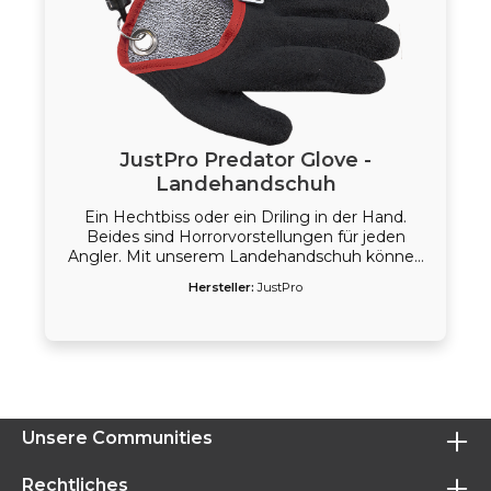
JustPro Predator Glove -
Landehandschuh
Ein Hechtbiss oder ein Driling in der Hand.
Beides sind Horrorvorstellungen für jeden
Angler. Mit unserem Landehandschuh können
Sie diese Gefahren eliminieren. Seine raue
Hersteller:
JustPro
Beschichtung ist für Raubfischzähne
undurchdringlich und sorgt gleichzeitig dafür,
dass Sie den Räuber sicher im Griff haben. Der
Landehandschuh ist durch einen Magnetclip
sofort einsatztüchtig. Tipp: Gleich im
Doppelpack kaufen.
Unsere Communities
Rechtliches