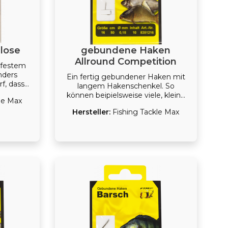
lose
gebundene Haken
Allround Competition
hfestem
nders
Ein fertig gebundener Haken mit
f, dass
langem Hakenschenkel. So
tuationen
können beipielsweise viele, kleine
le Max
sind sie
Lebendköder aufgezogen werden.
 große
Hersteller:
Fishing Tackle Max
landen.
r die
ern, wie
wurm,
e zur
npaste.