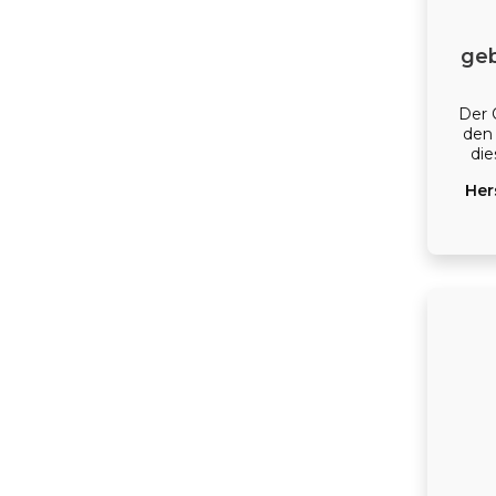
ge
Der 
den
die
vo
Her
weich
Br