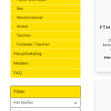
Blei
Werbematerial
Wirbel
FTM 
Taschen
D
Futterale / Taschen
beso
Hauptkatalog
B
Her
bekan
Fore
Medien
FAQ
Filter
Hersteller