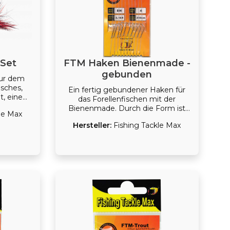
-Set
FTM Haken Bienenmade -
gebunden
nur dem
isches,
Ein fertig gebundener Haken für
t, einen
das Forellenfischen mit der
zu geben.
Bienenmade. Durch die Form ist
le Max
h Set
ein perfekter Sitz und Halt des
illing in
Hersteller:
Fishing Tackle Max
Köders gegeben.
die mit
den sind.
 und
 ein
angquote
ach den
einen
es Sets
tköder
n zu