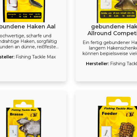
bundene Haken Aal
gebundene Ha
Allround Competi
ochwertige, scharfe und
drahtige Haken, sorgfältig
Ein fertig gebundener H
unden an dünne, reißfeste
langem Hakenschenke
ächer - mit diesem Rezept
können beipielsweise viel
steller:
Fishing Tackle Max
schon viele Fische gefangen
Lebendköder aufgezogen
en. FTM's Serie gebundener
Hersteller:
Fishing Tack
n ist sorgfältig abgestimmt
de Fischart und trägt so zum
es Anglers bei. - chemisch
ärtete Nadelspitze - Profi-
chschnur - sehr gutes Preis-
Leistungs-Verhältnis