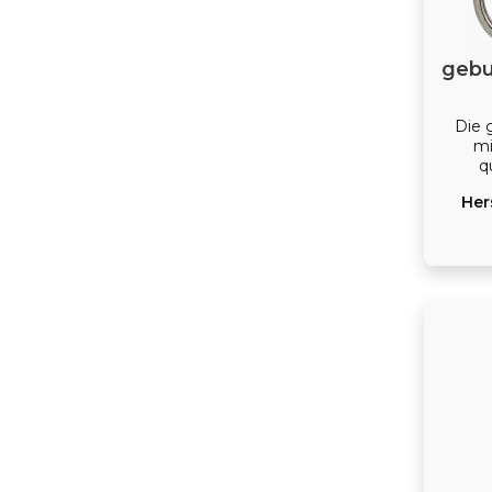
gebu
Die 
mi
q
Fore
Her
Spiro,
Forell
ist