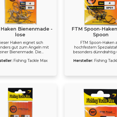
Haken Bienenmade -
FTM Spoon-Haken
lose
Spoon
ieser Haken eignet sich
FTM Spoon-Haken 
nders gut zum Angeln mit
hochfestem Spezialstah
einer Bienenmade. Die
besonders dünndrahtig 
ienenmade ist wohl die
scharf, dass Fische auch i
steller:
Fishing Tackle Max
Hersteller:
Fishing Tack
nteste Made, wenn es heißt
Situationen gehakt we
llen mit einem Lebendköder
Trotzdem sind sie stark 
zu fangen.
auch große Lachsforellen 
landen. FTM Spoon-Hak
besonders für die Verwen
Spoons und Wobblern ge