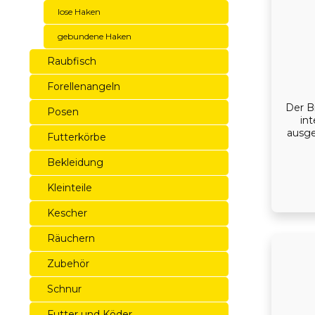
lose Haken
gebundene Haken
Raubfisch
Forellenangeln
Der B
Posen
in
ausge
Futterkörbe
mitgel
für
Bekleidung
Zus
roti
Kleinteile
E
e
Kescher
Räuchern
Zubehör
Schnur
Futter und Köder