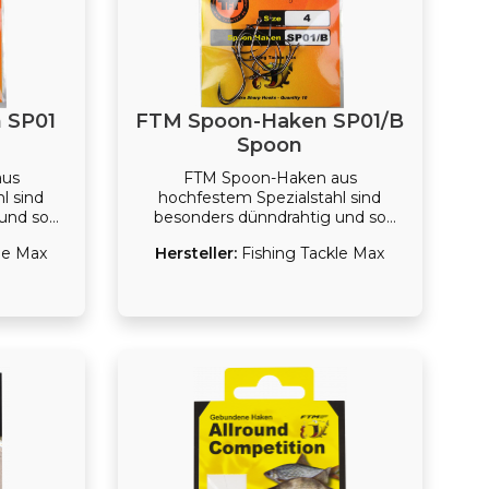
 SP01
FTM Spoon-Haken SP01/B
Spoon
aus
FTM Spoon-Haken aus
l sind
hochfestem Spezialstahl sind
und so
besonders dünndrahtig und so
n heiklen
scharf, dass Fische auch in heiklen
le Max
Hersteller:
Fishing Tackle Max
rden.
Situationen gehakt werden.
genug, um
Trotzdem sind sie stark genug, um
sicher zu
auch große Lachsforellen sicher zu
en sind
landen. FTM Spoon-Haken sind
dung von
besonders für die Verwendung von
eignet.
Spoons und Wobblern geeignet.