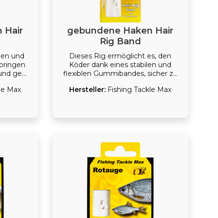
 Hair
gebundene Haken Hair
Rig Band
nen und
Dieses Rig ermöglicht es, den
nbringen
Köder dank eines stabilen und
 und geht
flexiblen Gummibandes, sicher zu
ß ist
befestigen. Ideal für Dumbells und
le Max
Hersteller:
Fishing Tackle Max
haken
Boilies.
bringen
lls.