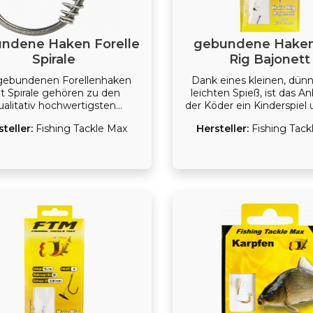
ndene Haken Forelle
gebundene Haken
Spirale
Rig Bajonett
gebundenen Forellenhaken
Dank eines kleinen, dün
t Spirale gehören zu den
leichten Spieß, ist das A
ualitativ hochwertigsten
der Köder ein Kinderspiel
llenvorfächern. Perfekt fürs
rasendschnell. Der Spie
steller:
Fishing Tackle Max
Hersteller:
Fishing Tack
 Posen oder Grundangeln auf
zusätzlich mit Wider
en. Die Spirale an dem Haken
versehen. Ideal zum An
 für den besseren halt des
von Boilies und Dube
Teiges.