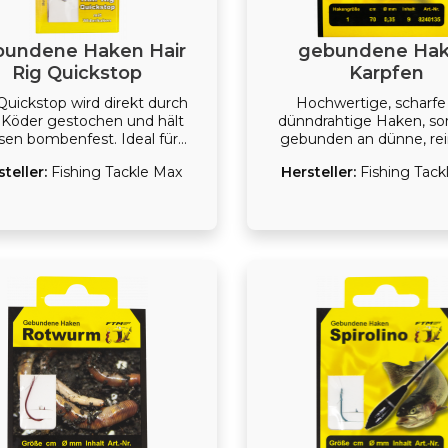
bundene Haken Hair
gebundene Ha
Rig Quickstop
Karpfen
Quickstop wird direkt durch
Hochwertige, scharfe
 Köder gestochen und hält
dünndrahtige Haken, sor
sen bombenfest. Ideal für
gebunden an dünne, rei
rgebohrte Boilies und alle
Vorfächer - mit diesem
steller:
Fishing Tackle Max
Hersteller:
Fishing Tack
en Köder, wie Pellets, Mais,
sind schon viele Fische 
ot und Frühstücksfleisch.
worden. FTM's Serie ge
Haken ist sorgfältig ab
auf jede Fischart und trä
Erfolg des Anglers bei. - chemisch
gehärtete Nadelspitze -
Vorfachschnur - sehr gute
Leistungs-Verhältn