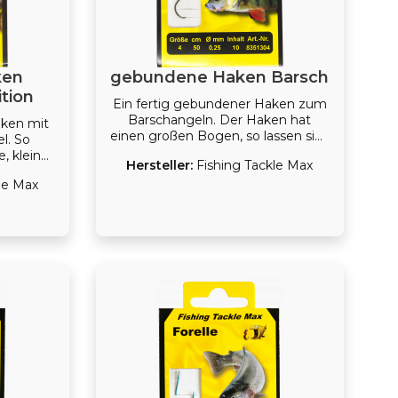
ken
gebundene Haken Barsch
tion
Ein fertig gebundener Haken zum
Barschangeln. Der Haken hat
aken mit
einen großen Bogen, so lassen sich
l. So
beispielsweise auch große Würmer
e, kleine
Hersteller:
Fishing Tackle Max
aufziehen.
 werden.
le Max