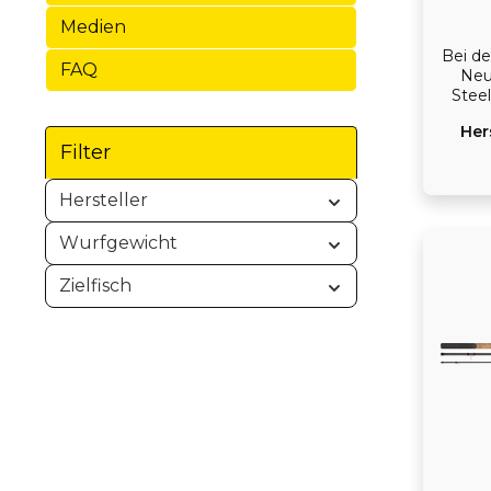
auch 
Medien
Bei de
FAQ
Neu
Stee
Carbo
Her
den
Filter
sen
B
verhel
Hersteller
Rin
ka
Wurfgewicht
stö
großen
Zielfisch