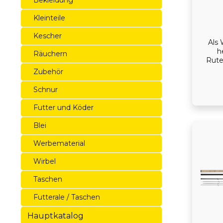
Bekleidung
Kleinteile
Kescher
Als
h
Räuchern
Rute
ihrem
Zubehör
das 
au
Schnur
Be
Ver
Futter und Köder
dab
Forell
Blei
G
Mont
Werbematerial
Bom
extre
Wirbel
über 
sich a
Taschen
La
Gle
Futterale / Taschen
Spitze
Die 
Hauptkatalog
mit 