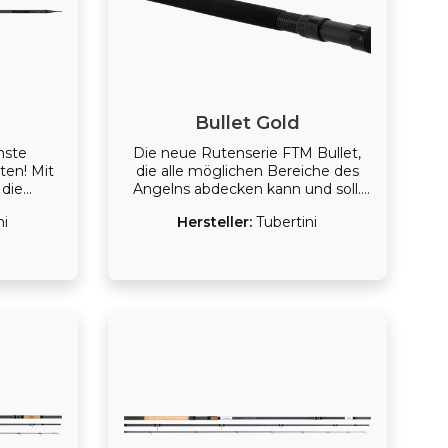
Bullet Gold
hste
Die neue Rutenserie FTM Bullet,
ten! Mit
die alle möglichen Bereiche des
 die
Angelns abdecken kann und soll.
liebten
Die Rutenserie ist verfügbar in
ni
Hersteller:
Tubertini
ächste
zwei Varianten: Gold und Silver. Die
beitung,
beiden Serien gibt es in den
d ein
Längen 3,30 m, 3,60 m, 3,90 m
stungs-
und 4,20 m. Sie eignen sich
 zur
hervorragend für das Angeln auf
ionierte
Aal, Karpfen, Schleien, aber auch
odelle
Hecht und Zander.
 sehr
ank für
einer
t feinste
gt. Die
ideal für