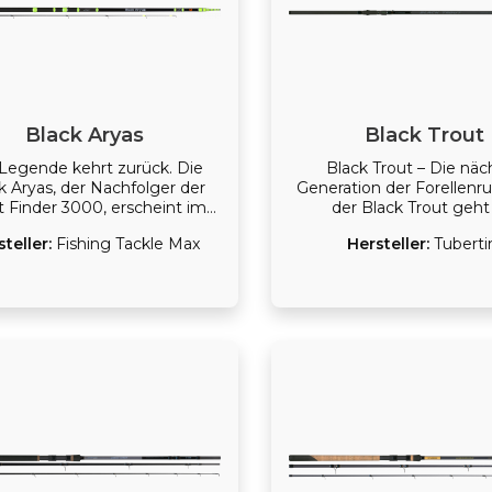
Black Aryas
Black Trout
Legende kehrt zurück. Die
Black Trout – Die näc
k Aryas, der Nachfolger der
Generation der Forellenru
t Finder 3000, erscheint im
der Black Trout geht
nen, sportlichen Design. Die
Erfolgsgeschichte der be
steller:
Fishing Tackle Max
Hersteller:
Tuberti
Black Aryas gibt es in 5
Forellenruten in die n
terschiedlichen Varianten,
Runde! Hochwertige Verar
t wird die ganze Palette des
erstklassige Aktion un
dernen Forellenfischens
unschlagbares Preis-Lei
eckt, vom leichten Fischen
Verhältnis machen sie
mit Sologlas bis hin zur
perfekten Wahl für ambit
Bombardenfischerei.
Forellenangler. Alle M
überzeugen mit einem
leichten, dynamischen Bl
kraftvolle Würfe und 
sensiblen Spitze, die selbs
Bisse zuverlässig anzei
leichteren Varianten sind 