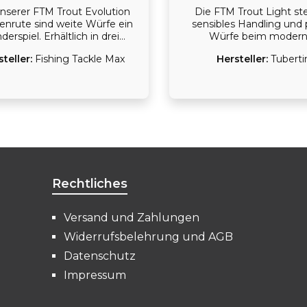
unserer FTM Trout Evolution
Die FTM Trout Light ste
lenrute sind weite Würfe ein
sensibles Handling und 
derspiel. Erhältlich in drei
Würfe beim moder
schiedlichen Längen für die
Forellenangeln. Mit 
steller:
Fishing Tackle Max
Hersteller:
Tuberti
perfekte Auswahl an die
Wurfgewicht von 2–15 g e
ebenheiten. Viel Rute für
sich ideal für leichte Tre
wenig Geld.
Montagen, kleine Sbiroli
feine Posen-Setups. Die fe
Spitze zeigt selbst vors
Bisse zuverlässig an, wäh
stabile Rückgrat im Drill ü
Erhältlich in 2,40 m, 2,
3,00 m, passend f
unterschiedliche Gewäs
Rechtliches
Angelstile.
Versand und Zahlungen
Widerrufsbelehrung und AGB
Datenschutz
Impressum