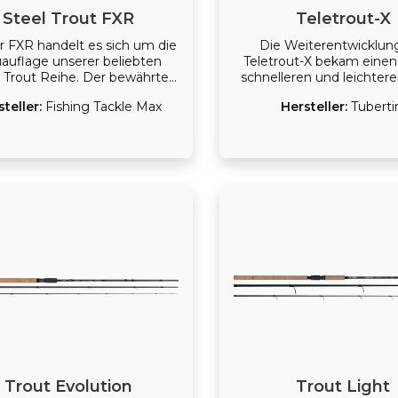
Einsteiger ihre Fangerfolge
auch Einsteiger ihre Fan
Steel Trout FXR
Teletrout-X
steigern werden.
steigern werden.
r FXR handelt es sich um die
Die Weiterentwicklun
auflage unserer beliebten
Teletrout-X bekam einen
l Trout Reihe. Der bewährte
schnelleren und leichtere
nblank sorgt zusammen mit
Die Rute wurde i
steller:
Fishing Tackle Max
Hersteller:
Tuberti
 feinen Wechselspitzen für
Zusammenarbeit mit u
sibles Angeln und feinste
Forellenspezialisten M
isserkennung. Zusätzlich
Kahlstadt speziell für
fen die weiten Minima Guide
Schleppen und die st
ge und der Korkgriff in der
Posenangelei an Forell
lten Jahreszeit zu einem
entwickelt.
rungsfreien Angeln auf die
 Winterforellen. Die Toprute
für die stille Angelei am
Forellensee!
Trout Evolution
Trout Light