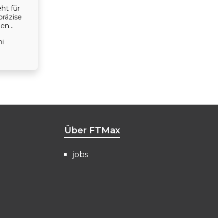
ht für
präzise
nen
einem
ni
ignet sie
marella-
nos oder
infühlige
ichtige
rend das
berzeugt.
70 m und
ür
ser und
Über FTMax
jobs