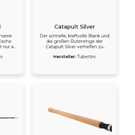
 präzise
hrend die
mbarden
gen. Ob
assisches
d
Catapult Silver
k Trout
passende
nserie
Der schnelle, kraftvolle Blank und
ket für
Fische
die großen Rutenringe der
t nur auf
Catapult Silver verhelfen zu
h beim
ungeahnten Wurfweiten. Von
ni
Hersteller:
Tubertini
elsangeln
unseren Teamanglern getestet
en langen
und für gut befunden.
beraus
ammen mit
 extrem
er sind
itiv von
er eisfrei