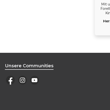
Mit 
Forel
Kin
unter
Her
Geg
Unsere Communities