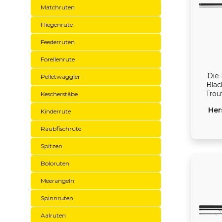
Matchruten
Fliegenrute
Feederruten
Forellenrute
Die 
Pelletwaggler
Blac
Trou
Kescherstäbe
moder
Her
Kinderrute
un
hiermi
Raubfischrute
mo
Spitzen
abged
Boloruten
Meerangeln
Spinnruten
Aalruten