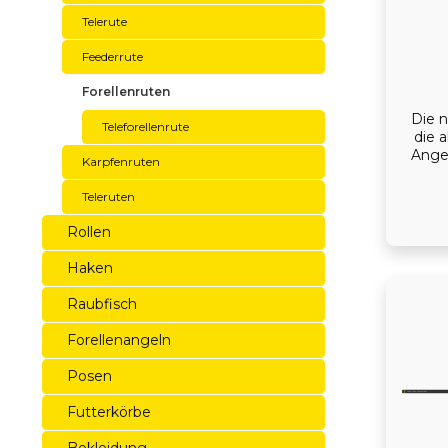
Telerute
Feederrute
Forellenruten
Die 
Teleforellenrute
die 
Ange
Karpfenruten
Die 
zwei V
Teleruten
be
Läng
Rollen
un
herv
Haken
Aal, 
Raubfisch
Forellenangeln
Posen
Futterkörbe