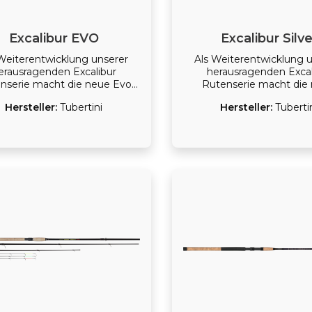
Excalibur EVO
Excalibur Silve
 Weiterentwicklung unserer
Als Weiterentwicklung 
erausragenden Excalibur
herausragenden Excal
nserie macht die neue Evo
Rutenserie macht die
 Namen alle Ehre. Wie einst
Excalibur Silver eine spitz
Hersteller:
Tubertini
Hersteller:
Tuberti
magische Schwert verleiht
Wie einst das magische 
ch diese Rutenserie dem
verleiht auch diese Rut
sitzer ungeahnte Kräfte.
dem Besitzer ungeahnte 
schiedene Modelle decken
Verschiedene Modelle 
ei alle Arten der modernen
dabei alle Arten der m
enfischerei - von leichtesten
Forellenfischerei - von le
lasketten- und Soloblei
Glasketten- und Solo
agen bis hin zur schweren
Montagen bis hin zur s
bardenfischerei - ab. Die
Bombardenfischerei - ab
m leichte Rutenserie verfügt
extrem leichte Rutenseri
ein starkes Rückgrat mit der
über ein starkes Rückgrat
uch schwere Fische zu einem
sich auch schwere Fische
ndgang überreden lassen.
Landgang überreden la
ichzeitig zeigt die sensible
Gleichzeitig zeigt die s
 auch vorsichtigste Bisse an.
Spitze auch vorsichtigste 
Rutenserie vom Spezialisten
Die Rutenserie vom Spezi
der nicht nur Profis sondern
mit der nicht nur Profis,