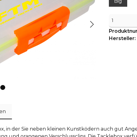
Big
Produktn
Hersteller:
en
ox, in der Sie neben kleinen Kunstködern auch gut Ang
ung und orangenen Verschlussclips. Die Tacklebox verfü