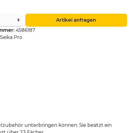
Artikel anfragen
ummer:
4586187
Seika Pro
elzubehör unterbringen können. Sie besitzt ein
gt über 23 Fächer.