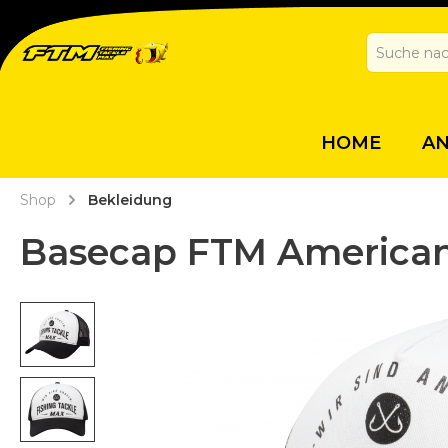
HOME
A
Shop
Bekleidung
Basecap FTM America