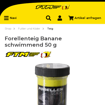
Navi
Artikel anfragen
Shop
Futter und Köder
Teig
Forellenteig Banane
schwimmend 50 g