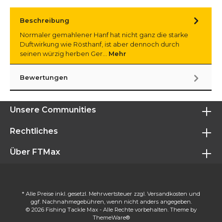
Beschreibung
Normaler gemahlener Hanf hat nicht ganz die starke
Duftwirkung wie Rösthanf, ist aber dennoch durch
seinen würzig herben Ger…
Mehr
Bewertungen
Unsere Communities
Rechtliches
Über FTMax
* Alle Preise inkl. gesetzl. Mehrwertsteuer zzgl.
Versandkosten
und
ggf. Nachnahmegebühren, wenn nicht anders angegeben.
© 2026 Fishing Tackle Max - Alle Rechte vorbehalten. Theme by
ThemeWare®