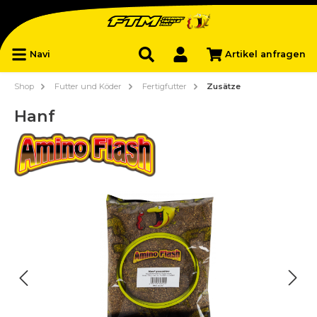
Navi
Artikel anfragen
Shop
Futter und Köder
Fertigfutter
Zusätze
Hanf