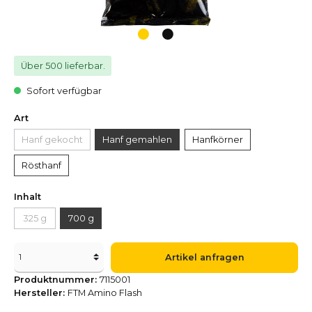
Über 500 lieferbar.
Sofort verfügbar
Art
Hanf gekocht
Hanf gemahlen
Hanfkörner
Rösthanf
Inhalt
325 g
700 g
Artikel anfragen
Produktnummer:
7115001
Hersteller:
FTM Amino Flash