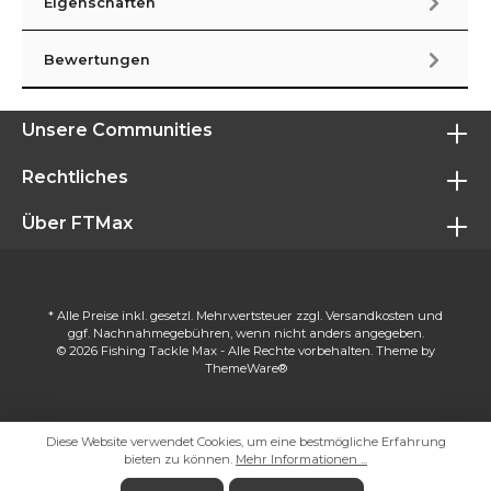
Eigenschaften
Bewertungen
Unsere Communities
Rechtliches
Über FTMax
* Alle Preise inkl. gesetzl. Mehrwertsteuer zzgl.
Versandkosten
und
ggf. Nachnahmegebühren, wenn nicht anders angegeben.
© 2026 Fishing Tackle Max - Alle Rechte vorbehalten. Theme by
ThemeWare®
Diese Website verwendet Cookies, um eine bestmögliche Erfahrung
bieten zu können.
Mehr Informationen ...