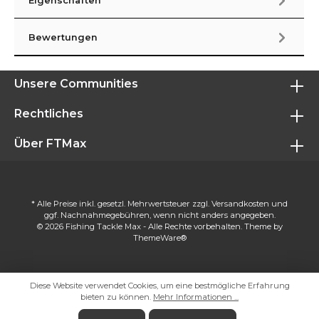
Eigenschaften
Bewertungen
Unsere Communities
Rechtliches
Über FTMax
* Alle Preise inkl. gesetzl. Mehrwertsteuer zzgl.
Versandkosten
und
ggf. Nachnahmegebühren, wenn nicht anders angegeben.
© 2026 Fishing Tackle Max - Alle Rechte vorbehalten. Theme by
ThemeWare®
Diese Website verwendet Cookies, um eine bestmögliche Erfahrung
bieten zu können.
Mehr Informationen ...