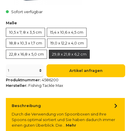
Sofort verfügbar
Maße
10,5 x 7, 8 x 3,5 cm
15,4 x 10,6 x 4,5 cm
18,8 x 10,3 x 1,7 cm
19,0 x 12,2 x 4,0 cm
22,8 x 16,8 x 5,0 cm
29,8 x 21,8 x 6,2 cm
Artikel anfragen
Produktnummer:
4586200
Hersteller:
Fishing Tackle Max
Beschreibung
Durch die Verwendung von Spoonboxen sind Ihre
Spoons optimal sortiert und Sie haben dadurch immer
einen guten Überblick. Die…
Mehr