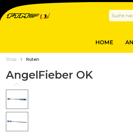
HOME
A
Shop
Ruten
AngelFieber OK