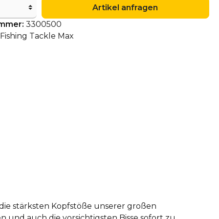
Artikel anfragen
ummer:
3300500
Fishing Tackle Max
h die stärksten Kopfstöße unserer großen
n und auch die vorsichtigsten Bisse sofort zu